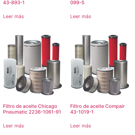
43-893-1
099-S
Leer más
Leer más
Filtro de aceite Chicago
Filtro de aceite Compair
Pneumatic 2236-1061-91
43-1019-1
Leer más
Leer más