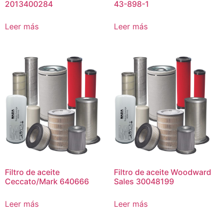
2013400284
43-898-1
Leer más
Leer más
Filtro de aceite
Filtro de aceite Woodward
Ceccato/Mark 640666
Sales 30048199
Leer más
Leer más