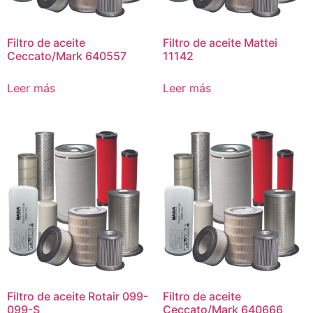
Filtro de aceite
Filtro de aceite Mattei
Ceccato/Mark 640557
11142
Leer más
Leer más
Filtro de aceite Rotair 099-
Filtro de aceite
099-S
Ceccato/Mark 640666