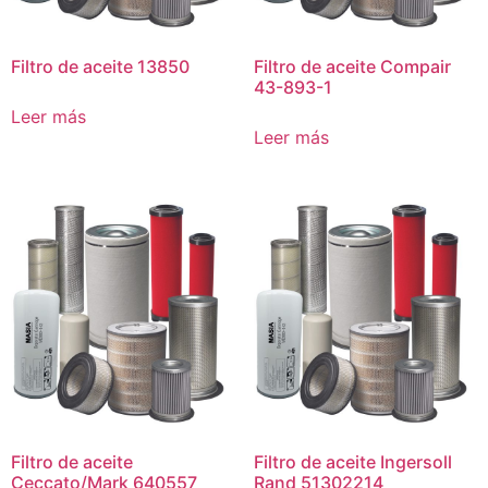
Filtro de aceite 13850
Filtro de aceite Compair
43-893-1
Leer más
Leer más
Filtro de aceite
Filtro de aceite Ingersoll
Ceccato/Mark 640557
Rand 51302214