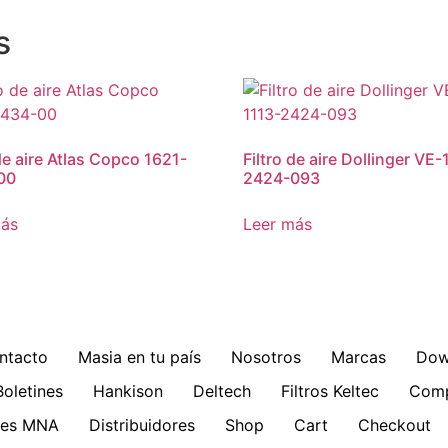
s
 de aire Atlas Copco 1621-
Filtro de aire Dollinger VE-
00
2424-093
más
Leer más
ntacto
Masia en tu país
Nosotros
Marcas
Dow
Boletines
Hankison
Deltech
Filtros Keltec
Comp
ries MNA
Distribuidores
Shop
Cart
Checkout