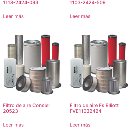
1113-2424-093
1103-2424-509
Leer más
Leer más
Filtro de aire Consler
Filtro de aire Fs Elliott
20523
FVE11032424
Leer más
Leer más