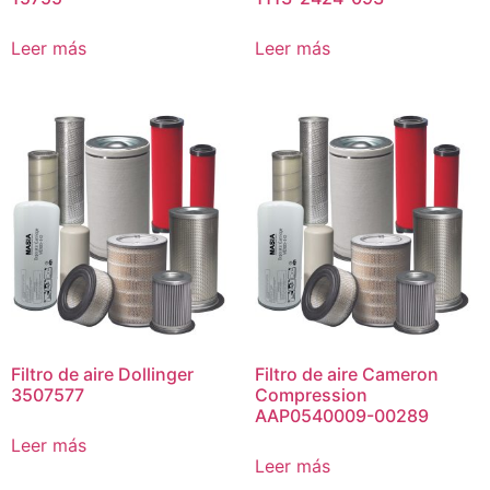
Leer más
Leer más
Filtro de aire Dollinger
Filtro de aire Cameron
3507577
Compression
AAP0540009-00289
Leer más
Leer más