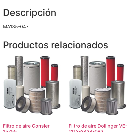
Descripción
MA135-047
Productos relacionados
Filtro de aire Consler
Filtro de aire Dollinger VE-
15755
1113-2424-093