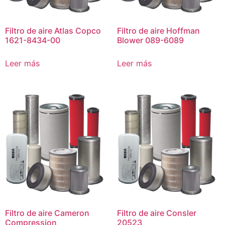
Filtro de aire Atlas Copco
Filtro de aire Hoffman
1621-8434-00
Blower 089-6089
Leer más
Leer más
Filtro de aire Cameron
Filtro de aire Consler
Compression
20523