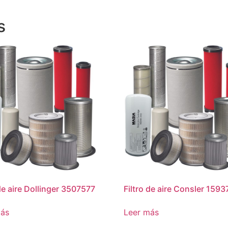
s
 de aire Dollinger 3507577
Filtro de aire Consler 1593
más
Leer más