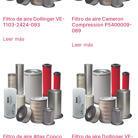
Filtro de aire Dollinger VE-
Filtro de aire Cameron
1103-2424-093
Compression P5400009-
089
Leer más
Leer más
Filtro de aire Atlas Copco
Filtro de aire Dollinger VE-