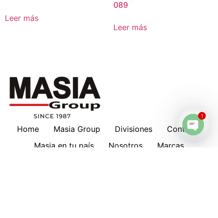
089
Leer más
Leer más
1
Home
Masia Group
Divisiones
Contacto
Open 
Masia en tu país
Nosotros
Marcas
Download
Servicios
Lubricantes
Cotizaciones
Historia
Suscripción a Boletines
Hankison
Deltech
Filtros Keltec
Compresores
Oportunidad de Trabajo