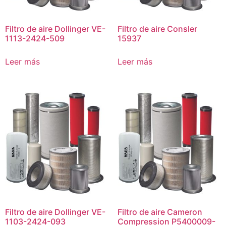
Filtro de aire Dollinger VE-
Filtro de aire Consler
1113-2424-509
15937
Leer más
Leer más
Filtro de aire Dollinger VE-
Filtro de aire Cameron
1103-2424-093
Compression P5400009-