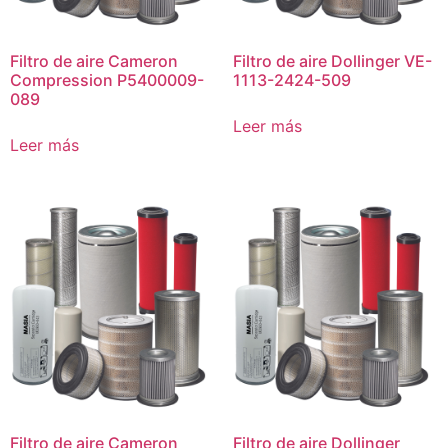
Filtro de aire Cameron
Filtro de aire Dollinger VE-
Compression P5400009-
1113-2424-509
089
Leer más
Leer más
Filtro de aire Cameron
Filtro de aire Dollinger