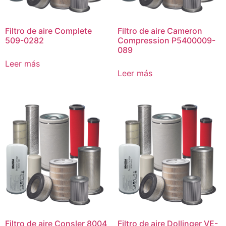
Filtro de aire Complete
Filtro de aire Cameron
509-0282
Compression P5400009-
089
Leer más
Leer más
Filtro de aire Consler 8004
Filtro de aire Dollinger VE-