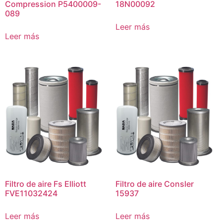
Compression P5400009-
18N00092
089
Leer más
Leer más
Filtro de aire Fs Elliott
Filtro de aire Consler
FVE11032424
15937
Leer más
Leer más