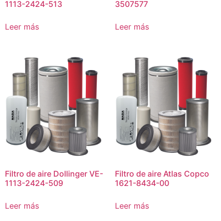
1113-2424-513
3507577
Leer más
Leer más
Filtro de aire Dollinger VE-
Filtro de aire Atlas Copco
1113-2424-509
1621-8434-00
Leer más
Leer más