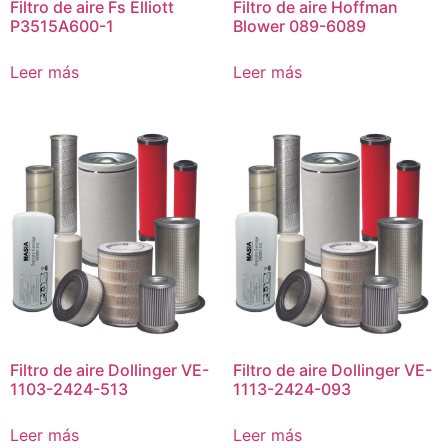
Filtro de aire Fs Elliott
Filtro de aire Hoffman
P3515A600-1
Blower 089-6089
Leer más
Leer más
Filtro de aire Dollinger VE-
Filtro de aire Dollinger VE-
1103-2424-513
1113-2424-093
Leer más
Leer más