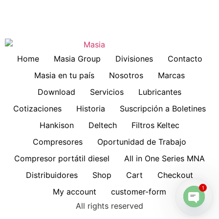
Home
Masia Group
Divisiones
Contacto
Masia en tu país
Nosotros
Marcas
Download
Servicios
Lubricantes
Cotizaciones
Historia
Suscripción a Boletines
Hankison
Deltech
Filtros Keltec
Compresores
Oportunidad de Trabajo
Compresor portátil diesel
All in One Series MNA
Distribuidores
Shop
Cart
Checkout
1
My account
customer-form
All rights reserved
Open 