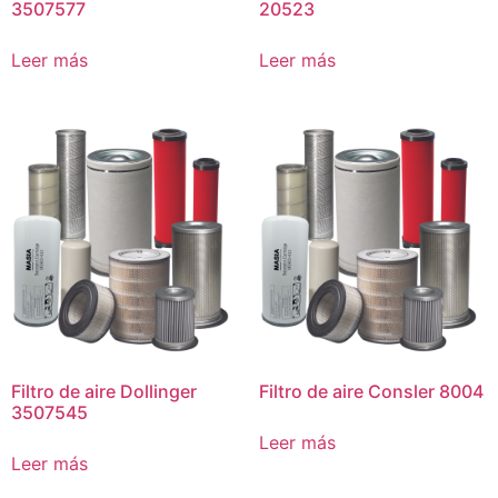
3507577
20523
Leer más
Leer más
Filtro de aire Dollinger
Filtro de aire Consler 8004
3507545
Leer más
Leer más