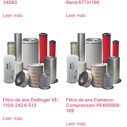
34093
Rand 67731166
Leer más
Leer más
Filtro de aire Dollinger VE-
Filtro de aire Cameron
1103-2424-513
Compression P5400009-
189
Leer más
Leer más