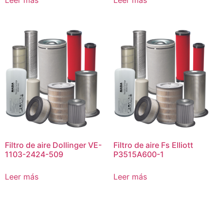
Filtro de aire Dollinger VE-
Filtro de aire Fs Elliott
1103-2424-509
P3515A600-1
Leer más
Leer más