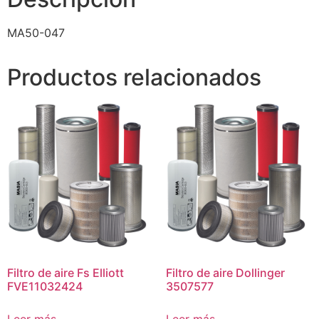
MA50-047
Productos relacionados
Filtro de aire Fs Elliott
Filtro de aire Dollinger
FVE11032424
3507577
Leer más
Leer más