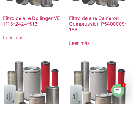
Filtro de aire Dollinger VE-
Filtro de aire Cameron
1113-2424-513
Compression P5400009-
189
Leer más
Leer más
1
Open 
Filtro de aire Consler
Filtro de aire Dollinger VE-