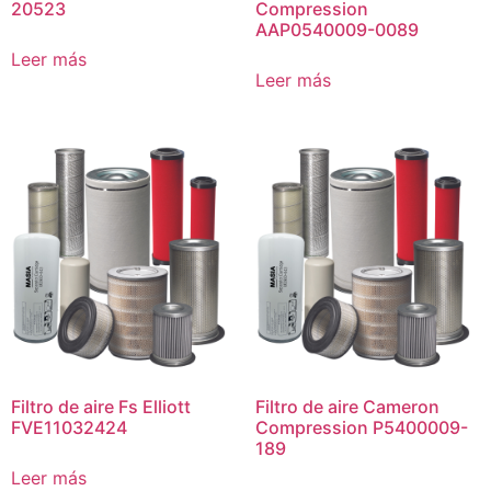
20523
Compression
AAP0540009-0089
Leer más
Leer más
Filtro de aire Fs Elliott
Filtro de aire Cameron
FVE11032424
Compression P5400009-
189
Leer más