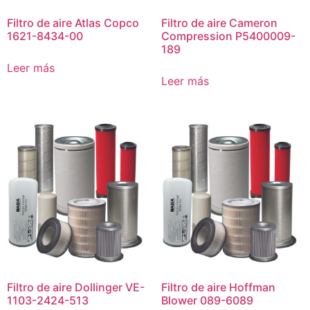
Filtro de aire Atlas Copco
Filtro de aire Cameron
1621-8434-00
Compression P5400009-
189
Leer más
Leer más
Filtro de aire Dollinger VE-
Filtro de aire Hoffman
1103-2424-513
Blower 089-6089