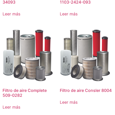
34093
1103-2424-093
Leer más
Leer más
Filtro de aire Complete
Filtro de aire Consler 8004
509-0282
Leer más
Leer más