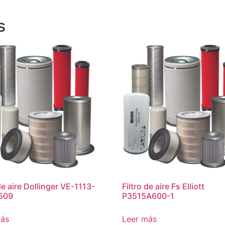
s
de aire Dollinger VE-1113-
Filtro de aire Fs Elliott
509
P3515A600-1
más
Leer más