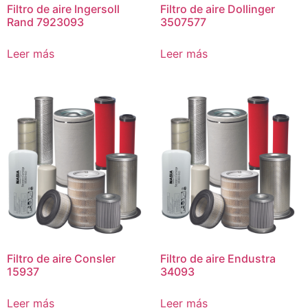
Filtro de aire Ingersoll
Filtro de aire Dollinger
Rand 7923093
3507577
Leer más
Leer más
Filtro de aire Consler
Filtro de aire Endustra
15937
34093
Leer más
Leer más