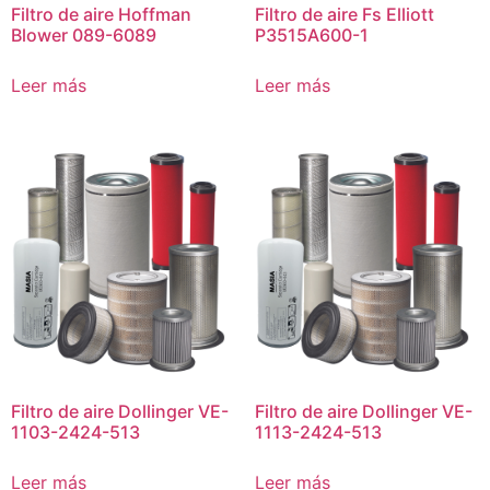
Filtro de aire Hoffman
Filtro de aire Fs Elliott
Blower 089-6089
P3515A600-1
Leer más
Leer más
Filtro de aire Dollinger VE-
Filtro de aire Dollinger VE-
1103-2424-513
1113-2424-513
Leer más
Leer más