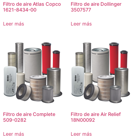
Filtro de aire Atlas Copco
Filtro de aire Dollinger
1621-8434-00
3507577
Leer más
Leer más
Filtro de aire Complete
Filtro de aire Air Relief
509-0282
18N00092
Leer más
Leer más