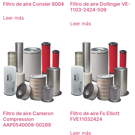
Filtro de aire Consler 8004
Filtro de aire Dollinger VE-
1103-2424-509
Leer más
Leer más
Filtro de aire Cameron
Filtro de aire Fs Elliott
Compression
FVE11032424
AAP0540009-00289
Leer más