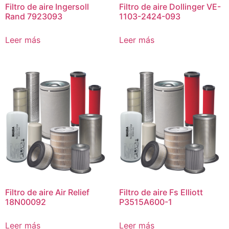
Filtro de aire Ingersoll
Filtro de aire Dollinger VE-
Rand 7923093
1103-2424-093
Leer más
Leer más
Filtro de aire Air Relief
Filtro de aire Fs Elliott
18N00092
P3515A600-1
Leer más
Leer más