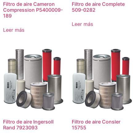
Filtro de aire Cameron
Filtro de aire Complete
Compression P5400009-
509-0282
189
Leer más
Leer más
Filtro de aire Ingersoll
Filtro de aire Consler
Rand 7923093
15755