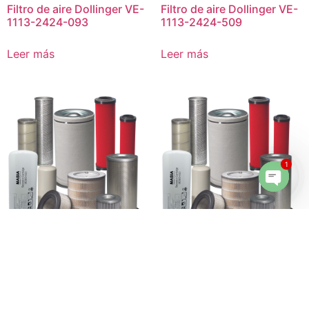
Filtro de aire Dollinger VE-
Filtro de aire Dollinger VE-
1113-2424-093
1113-2424-509
Leer más
Leer más
1
Open 
Filtro de aire Cameron
Filtro de aire Consler
Compression P5400009-
15937
089
Leer más