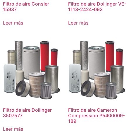
Filtro de aire Consler
Filtro de aire Dollinger VE-
15937
1113-2424-093
Leer más
Leer más
Filtro de aire Dollinger
Filtro de aire Cameron
3507577
Compression P5400009-
189
Leer más