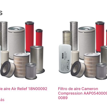
s
de aire Air Relief 18N00092
Filtro de aire Cameron
Compression AAP054000
0089
más