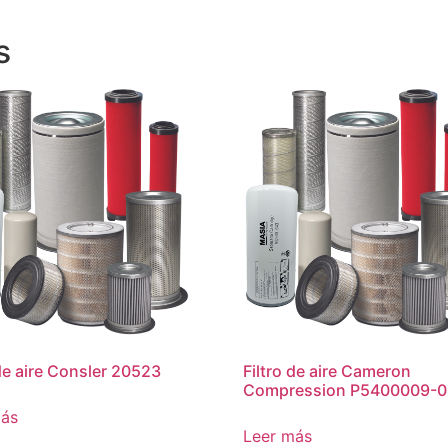
s
 de aire Consler 20523
Filtro de aire Cameron
Compression P5400009-
más
Leer más