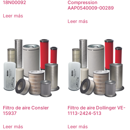
18N00092
Compression
AAP0540009-00289
Leer más
Leer más
Filtro de aire Consler
Filtro de aire Dollinger VE-
15937
1113-2424-513
Leer más
Leer más