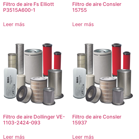
Filtro de aire Fs Elliott
Filtro de aire Consler
P3515A600-1
15755
Leer más
Leer más
Filtro de aire Dollinger VE-
Filtro de aire Consler
1103-2424-093
15937
Leer más
Leer más