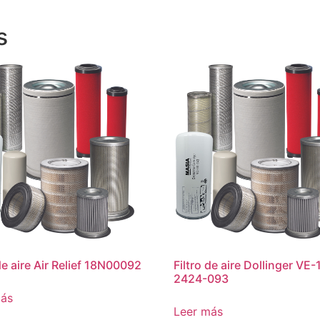
s
de aire Air Relief 18N00092
Filtro de aire Dollinger VE
2424-093
más
Leer más