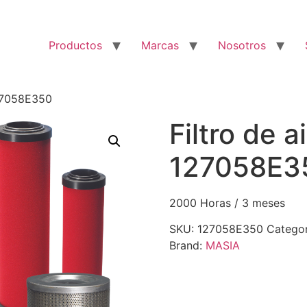
Productos
Marcas
Nosotros
127058E350
Filtro de a
127058E3
2000 Horas / 3 meses
SKU:
127058E350
Categor
Brand:
MASIA