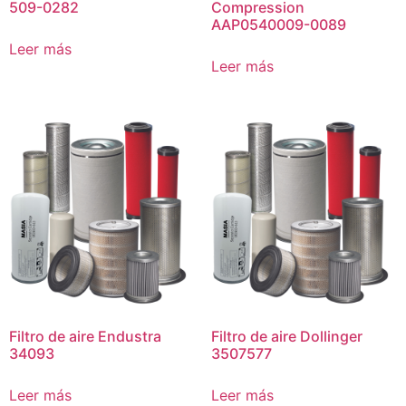
509-0282
Compression
AAP0540009-0089
Leer más
Leer más
Filtro de aire Endustra
Filtro de aire Dollinger
34093
3507577
Leer más
Leer más