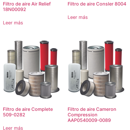
Filtro de aire Air Relief
Filtro de aire Consler 8004
18N00092
Leer más
Leer más
Filtro de aire Complete
Filtro de aire Cameron
509-0282
Compression
AAP0540009-0089
Leer más