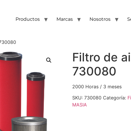
Productos
Marcas
Nosotros
S
e 730080
Filtro de a
730080
2000 Horas / 3 meses
SKU:
730080
Categoría:
F
MASIA