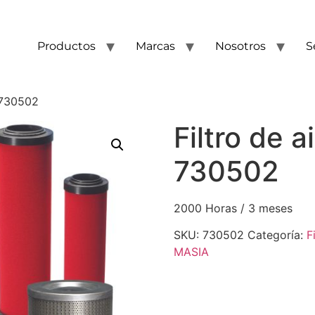
Productos
Marcas
Nosotros
S
e 730502
Filtro de a
730502
2000 Horas / 3 meses
SKU:
730502
Categoría:
F
MASIA