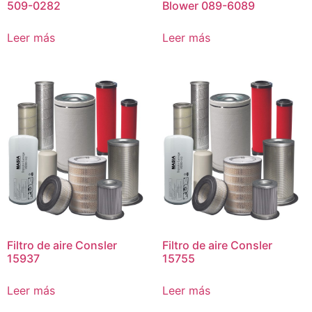
509-0282
Blower 089-6089
Leer más
Leer más
Filtro de aire Consler
Filtro de aire Consler
15937
15755
Leer más
Leer más