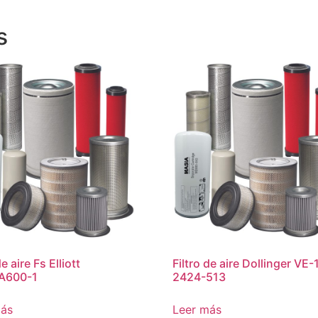
s
de aire Fs Elliott
Filtro de aire Dollinger VE
A600-1
2424-513
más
Leer más