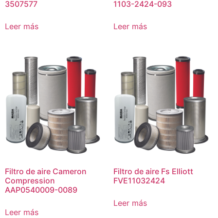
3507577
1103-2424-093
Leer más
Leer más
Filtro de aire Cameron
Filtro de aire Fs Elliott
Compression
FVE11032424
AAP0540009-0089
Leer más
Leer más