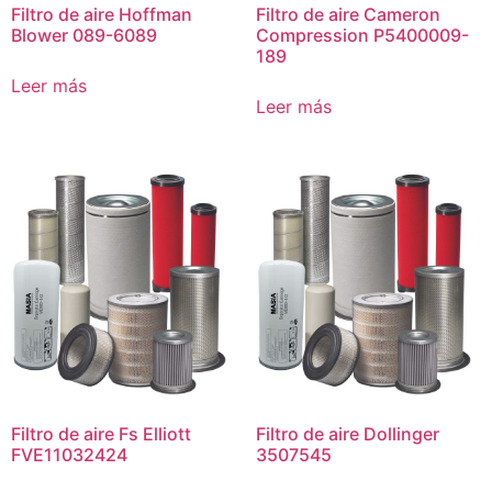
Filtro de aire Hoffman
Filtro de aire Cameron
Blower 089-6089
Compression P5400009-
189
Leer más
Leer más
Filtro de aire Fs Elliott
Filtro de aire Dollinger
FVE11032424
3507545