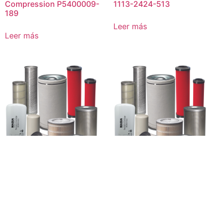
Compression P5400009-
1113-2424-513
189
Leer más
Leer más
Filtro de aire Dollinger VE-
Filtro de aire Consler
1103-2424-509
20523
Leer más
Leer más