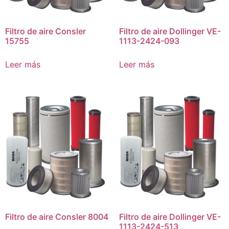
Filtro de aire Consler
Filtro de aire Dollinger VE-
15755
1113-2424-093
Leer más
Leer más
Filtro de aire Consler 8004
Filtro de aire Dollinger VE-
1113-2424-513