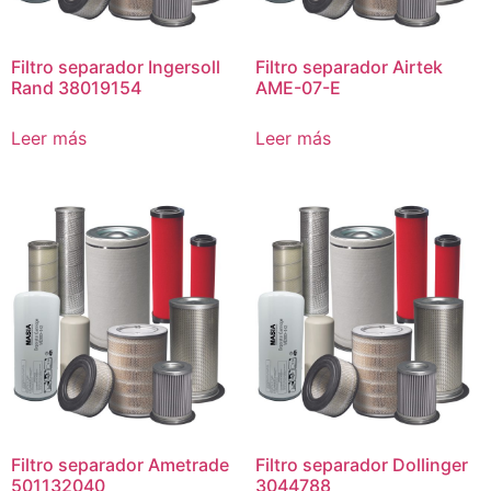
Filtro separador Ingersoll
Filtro separador Airtek
Rand 38019154
AME-07-E
Leer más
Leer más
Filtro separador Ametrade
Filtro separador Dollinger
501132040
3044788