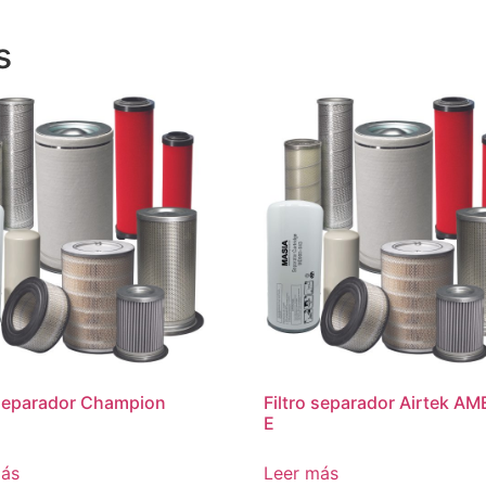
s
 separador Champion
Filtro separador Airtek AM
E
más
Leer más