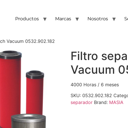
Productos
Marcas
Nosotros
S
usch Vacuum 0532.902.182
Filtro sep
Vacuum 0
4000 Horas / 6 meses
SKU:
0532.902.182
Catego
separador
Brand:
MASIA