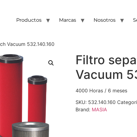
Productos
Marcas
Nosotros
S
usch Vacuum 532.140.160
Filtro sep
Vacuum 53
4000 Horas / 6 meses
SKU:
532.140.160
Categor
Brand:
MASIA