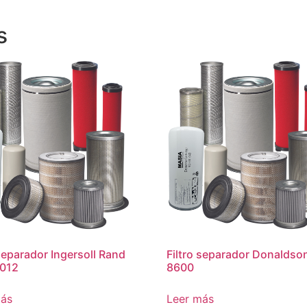
s
 separador Ingersoll Rand
Filtro separador Donaldso
012
8600
más
Leer más